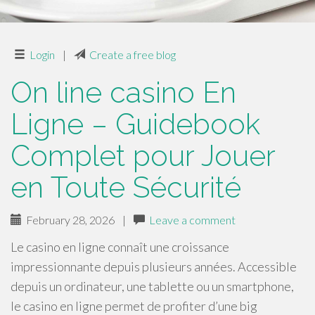
Login
|
Create a free blog
On line casino En
Ligne – Guidebook
Complet pour Jouer
en Toute Sécurité
February 28, 2026
|
Leave a comment
Le casino en ligne connaît une croissance
impressionnante depuis plusieurs années. Accessible
depuis un ordinateur, une tablette ou un smartphone,
le casino en ligne permet de profiter d’une big