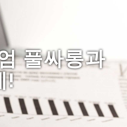
미엄 풀싸롱과
!