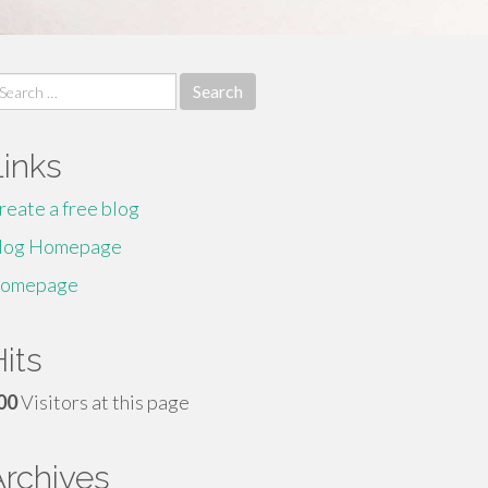
earch
r:
Links
reate a free blog
log Homepage
omepage
its
00
Visitors at this page
Archives