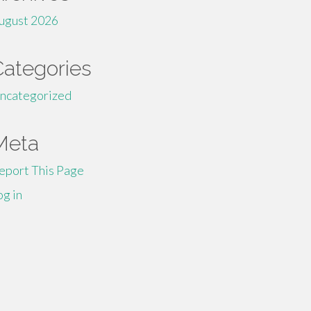
ugust 2026
Categories
ncategorized
Meta
eport This Page
og in