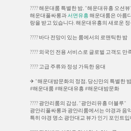
???? 해운대룸 특별한 밤, "해운대유흥 오션뷰
해운대풀싸롱과
서면유흥
해운대룸은 아름다
랑을 받고 있습니다. 해운대유흥의 새로운 정
???? 바다 전망이 있는 룸에서의 로맨틱한 밤
???? 외국인 전용 서비스로 글로벌 고객도 만
???? 고급 주류와 정성 가득한 응대
✈ "해운대밤문화의 정점, 당신만의 특별한 
#해운대룸 #해운대유흥 #해운대밤문화
???? 광안리룸의 감성, "광안리유흥 더블루"
광안리풀싸롱과 광안리룸에서는 야경과 음악,
특히 야경 명소 광안대교 뷰가 인기 포인트입