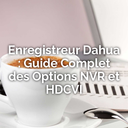
Enregistreur Dahua
: Guide Complet
des Options NVR et
HDCVI